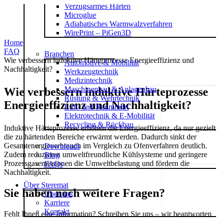
Verzugsarmes Härten
Zum
Microglue
Inhalt
Adiabatisches Warmwalzverfahren
springen
WirePrint – PiGen3D
Home
FAQ
Branchen
Wie verbessern induktive Härteprozesse Energieeffizienz und
Automotive & Mobilität
Nachhaltigkeit?
Werkzeugtechnik
Medizintechnik
Maschinenbau & Anlagenbau
Wie verbessern induktive Härteprozesse
Rüstung & Wehrtechnik
Energieeffizienz und Nachhaltigkeit?
Luft- und Raumfahrt
Elektrotechnik & E-Mobilität
Recycling & Rückbau
Induktive Härteprozesse erhöhen die Energieeffizienz, da nur gezielt
die zu härtenden Bereiche erwärmt werden. Dadurch sinkt der
Gesamtenergieverbrauch im Vergleich zu Ofenverfahren deutlich.
Downloads
Zudem reduzieren umweltfreundliche Kühlsysteme und geringere
Blog
Prozessgasemissionen die Umweltbelastung und fördern die
FAQs
Nachhaltigkeit.
Über Steremat
Sie haben noch weitere Fragen?
Über uns
Karriere
Kontakt
Fehlt Ihnen eine Information? Schreiben Sie uns – wir beantworten