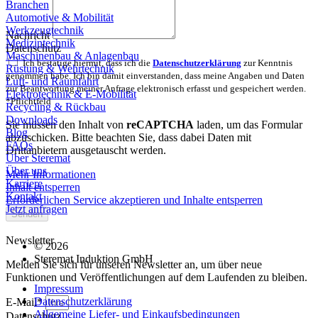
Branchen
Automotive & Mobilität
Werkzeugtechnik
Nachricht
Medizintechnik
Datenschutz
Maschinenbau & Anlagenbau
Ich bestätige hiermit, dass ich die
Datenschutzerklärung
zur Kenntnis
Rüstung & Wehrtechnik
genommen habe. Ich bin damit einverstanden, dass meine Angaben und Daten
Luft- und Raumfahrt
zur Beantwortung meiner Anfrage elektronisch erfasst und gespeichert werden.
Elektrotechnik & E-Mobilität
*Pflichtfeld
Recycling & Rückbau
Downloads
Sie müssen den Inhalt von
reCAPTCHA
laden, um das Formular
Blog
abzuschicken. Bitte beachten Sie, dass dabei Daten mit
FAQs
Drittanbietern ausgetauscht werden.
Über Steremat
Über uns
Mehr Informationen
Karriere
Inhalt entsperren
Kontakt
Erforderlichen Service akzeptieren und Inhalte entsperren
Jetzt anfragen
Senden
Newsletter
© 2026
Steremat Induktion GmbH
Melden Sie sich für unseren Newsletter an, um über neue
Funktionen und Veröffentlichungen auf dem Laufenden zu bleiben.
Impressum
Datenschutzerklärung
E-Mail*
Allgemeine Liefer- und Einkaufsbedingungen
Datenschutz