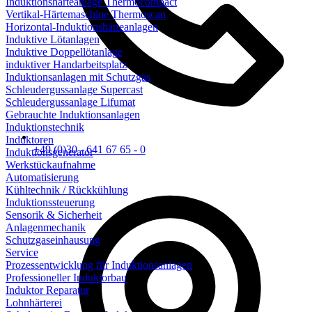
Induktionshärteanlage Thermocompact
Vertikal-Härtemaschine Thermoscan
Horizontal-Induktionshärteanlagen
Induktive Lötanlagen
Induktive Doppellötanlage
induktiver Handarbeitsplatz
Induktionsanlagen mit Schutzgas
Schleudergussanlage Supercast
Schleudergussanlage Lifumat
Gebrauchte Induktionsanlagen
Induktionstechnik
Induktoren
+49 (0)30 - 641 67 65 - 0
Induktionsgenerator
Werkstückaufnahme
Automatisierung
Kühltechnik / Rückkühlung
Induktionssteuerung
Sensorik & Sicherheit
Anlagenmechanik
Schutzgaseinhausung
Service
Prozessentwicklung für Induktionsanlagen
Professioneller Induktorbau
Induktor Reparatur
Lohnhärterei