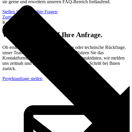
sie gerne und erweitern unseren FAQ-Bereich fortlaufend.
Stellen Sie Direkt ihre Fragen
Zurück zum FAQ
Kontakt
Wir freuen uns auf Ihre Anfrage.
Ob erste Idee, konkrete Projektanfrage oder technische Rückfrage,
unser Team steht Ihnen zur Verfügung. Nutzen Sie das
Kontaktformular oder die angegebenen Kontaktdaten, wir melden
uns zeitnah und mit einem konkreten nächsten Schritt bei Ihnen
zurück.
Projektanfrage stellen