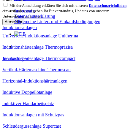
Mit der Anmeldung erklären Sie sich mit unseren
Datenschutzrichtlinien
Impressum
einverstanden und geben Ihr Einverständnis, Updates von unserem
Datenschutzerklärung
Unternehmen zu erhalten.
Allgemeine Liefer- und Einkaufsbedingungen
Anmelden
Induktionsanlagen
Universelle Induktionsanlage Unitherma
Induktionshärteanlage Thermopräzisa
Induktionshärteanlage Thermocompact
Jetzt anfragen
Vertikal-Härtemaschine Thermoscan
Horizontal-Induktionshärteanlagen
Induktive Doppellötanlage
induktiver Handarbeitsplatz
Induktionsanlagen mit Schutzgas
Schleudergussanlage Supercast