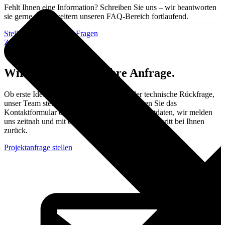
Fehlt Ihnen eine Information? Schreiben Sie uns – wir beantworten
sie gerne und erweitern unseren FAQ-Bereich fortlaufend.
Stellen Sie Direkt ihre Fragen
Zurück zum FAQ
Kontakt
Wir freuen uns auf Ihre Anfrage.
Ob erste Idee, konkrete Projektanfrage oder technische Rückfrage,
unser Team steht Ihnen zur Verfügung. Nutzen Sie das
Kontaktformular oder die angegebenen Kontaktdaten, wir melden
uns zeitnah und mit einem konkreten nächsten Schritt bei Ihnen
zurück.
Projektanfrage stellen