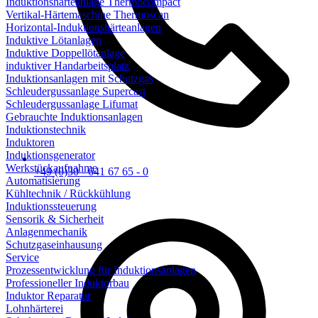
Induktionshärteanlage Thermocompact
Vertikal-Härtemaschine Thermoscan
Horizontal-Induktionshärteanlagen
Induktive Lötanlagen
Induktive Doppellötanlage
induktiver Handarbeitsplatz
Induktionsanlagen mit Schutzgas
Schleudergussanlage Supercast
Schleudergussanlage Lifumat
Gebrauchte Induktionsanlagen
Induktionstechnik
Induktoren
Induktionsgenerator
Werkstückaufnahme
+49 (0)30 - 641 67 65 - 0
Automatisierung
Kühltechnik / Rückkühlung
Induktionssteuerung
Sensorik & Sicherheit
Anlagenmechanik
Schutzgaseinhausung
Service
Prozessentwicklung für Induktionsanlagen
Professioneller Induktorbau
Induktor Reparatur
Lohnhärterei