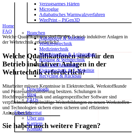
Verzugsarmes Härten
Zum
Microglue
Inhalt
Adiabatisches Warmwalzverfahren
springen
WirePrint – PiGen3D
Home
FAQ
Branchen
Welche Qualifikationen sind für den Betrieb induktiver Anlagen in
Automotive & Mobilität
der Wehrtechnik erforderlich?
Werkzeugtechnik
Medizintechnik
Maschinenbau & Anlagenbau
Welche Qualifikationen sind für den
Rüstung & Wehrtechnik
Betrieb induktiver Anlagen in der
Luft- und Raumfahrt
Elektrotechnik & E-Mobilität
Wehrtechnik erforderlich?
Recycling & Rückbau
Mitarbeiter müssen Kenntnisse in Elektrotechnik, Werkstoffkunde
Downloads
und Prozessautomatisierung besitzen. Schulungen in
Blog
Hochfrequenztechnik und anlagenspezifischer Software sind
FAQs
verpflichtend. Regelmäßige Weiterbildungen zu neuen Werkstoffen
und Technologien sichern einen sicheren und effizienten
Über Steremat
Anlagenbetrieb.
Über uns
Karriere
Sie haben noch weitere Fragen?
Kontakt