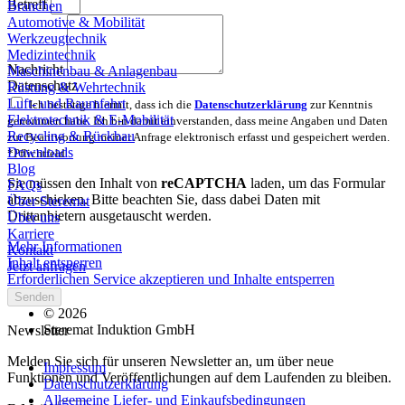
Betreff
Branchen
Automotive & Mobilität
Werkzeugtechnik
Medizintechnik
Nachricht
Maschinenbau & Anlagenbau
Datenschutz
Rüstung & Wehrtechnik
Luft- und Raumfahrt
Ich bestätige hiermit, dass ich die
Datenschutzerklärung
zur Kenntnis
Elektrotechnik & E-Mobilität
genommen habe. Ich bin damit einverstanden, dass meine Angaben und Daten
Recycling & Rückbau
zur Beantwortung meiner Anfrage elektronisch erfasst und gespeichert werden.
Downloads
*Pflichtfeld
Blog
Sie müssen den Inhalt von
reCAPTCHA
laden, um das Formular
FAQs
abzuschicken. Bitte beachten Sie, dass dabei Daten mit
Über Steremat
Drittanbietern ausgetauscht werden.
Über uns
Karriere
Mehr Informationen
Kontakt
Inhalt entsperren
Jetzt anfragen
Erforderlichen Service akzeptieren und Inhalte entsperren
Senden
© 2026
Steremat Induktion GmbH
Newsletter
Melden Sie sich für unseren Newsletter an, um über neue
Impressum
Funktionen und Veröffentlichungen auf dem Laufenden zu bleiben.
Datenschutzerklärung
Allgemeine Liefer- und Einkaufsbedingungen