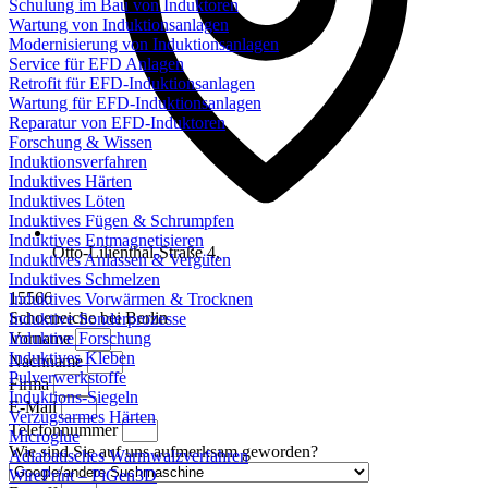
Schulung im Bau von Induktoren
Wartung von Induktionsanlagen
Modernisierung von Induktionsanlagen
Service für EFD Anlagen
Retrofit für EFD-Induktionsanlagen
Wartung für EFD-Induktionsanlagen
Reparatur von EFD-Induktoren
Forschung & Wissen
Induktionsverfahren
Induktives Härten
Induktives Löten
Induktives Fügen & Schrumpfen
Induktives Entmagnetisieren
Otto-Lilienthal-Straße 4,
Induktives Anlassen & Vergüten
Induktives Schmelzen
15566
Induktives Vorwärmen & Trocknen
Schoeneiche bei Berlin
Induktive Sonderprozesse
Induktive Forschung
Vorname
Induktives Kleben
Nachname
Pulverwerkstoffe
Firma
Induktions-Siegeln
E-Mail
Verzugsarmes Härten
Telefonnummer
Microglue
Wie sind Sie auf uns aufmerksam geworden?
Adiabatisches Warmwalzverfahren
WirePrint – PiGen3D